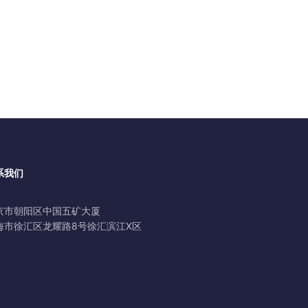
系我们
京市朝阳区中国五矿大厦
海市徐汇区龙耀路8号徐汇滨江X区