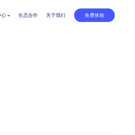
中心
生态合作
关于我们
免费体验