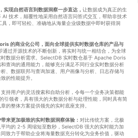
PT，实现自然语言到数据洞察一步直达，
让数据成为真正的生
 AI 技术，颠覆性地采用自然语言问答式交互，帮助非技术
析工具，即可轻松、准确地从海量企业级数据中即时获得洞
e Doris 的商业化公司，面向全球提供实时数据仓库的产品与
概念，即通过开源技术的不断创新，将实时与统一相结合，为全球
析需求。SelectDB 实时数仓基于 Apache Doris
储和查询的通用能力，能够充分满足不同行业实时数据分析
分析、数据联邦与查询加速、用户画像与分析、日志存储与
极致的性能提升。
，支持用户的灵活搜索和自助分析，令每一个业务决策都能
时数仓的引领者，具有强大的大数据分析与处理性能，同时具有简
九章的整体方案提供领先的实时底座支持。
为用户带来更加极致的实时数据洞察体验：
对比传统方案，北极
 2-5 周缩短至数秒，SelectDB 强大的实时能力加
共同致力于帮助企业将海量数据充分转化为业务价值，驱动