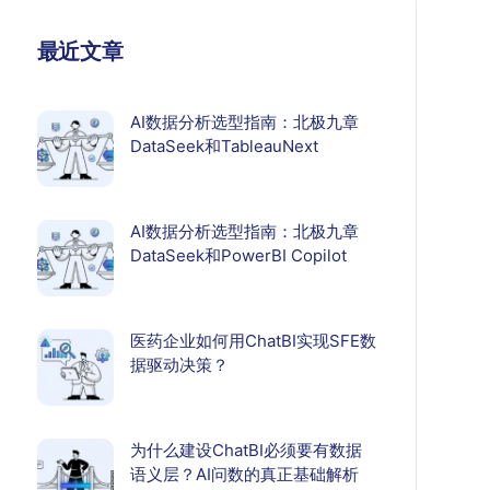
最近文章
AI数据分析选型指南：北极九章
DataSeek和TableauNext
AI数据分析选型指南：北极九章
DataSeek和PowerBI Copilot
医药企业如何用ChatBI实现SFE数
据驱动决策？
为什么建设ChatBI必须要有数据
语义层？AI问数的真正基础解析