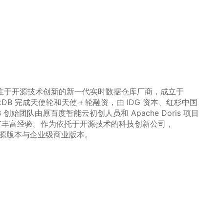
家专注于开源技术创新的新一代实时数据仓库厂商，成立于
ctDB 完成天使轮和天使＋轮融资，由 IDG 资本、红杉中国
 创始团队由原百度智能云初创人员和 Apache Doris 项目
有丰富经验。作为依托于开源技术的科技创新公司，
代开源版本与企业级商业版本。