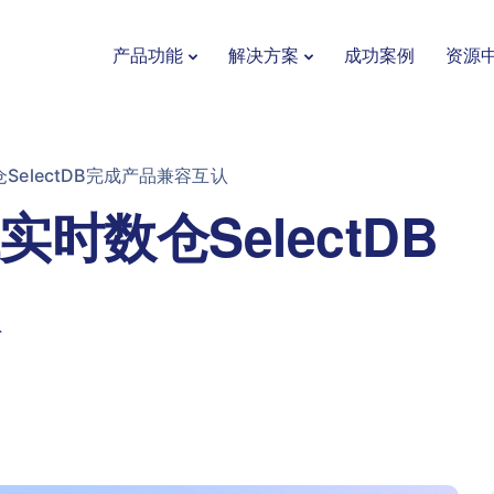
产品功能
解决方案
成功案例
资源
electDB完成产品兼容互认
时数仓SelectDB