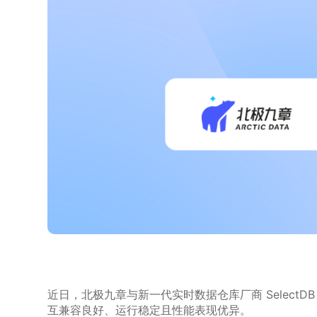
近日，北极九章与新一代实时数据仓库厂商 Select
互兼容良好、运行稳定且性能表现优异。