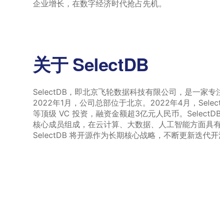
企业增长，在数字经济时代抢占先机。
关于 SelectDB
SelectDB，即北京飞轮数据科技有限公司，是一
2022年1月，公司总部位于北京。2022年4月，Sele
等顶级 VC 投资，融资金额超3亿元人民币。SelectDB
核心成员组成，在云计算、大数据、人工智能方面具
SelectDB 将开源作为长期核心战略，不断更新迭